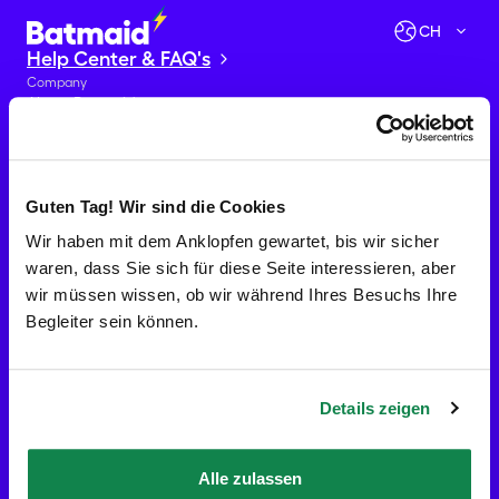
CH
Help Center & FAQ's
Company
About Batmaid
Fight against undeclared work
Become Batmaid
Reviews
Careers
Guten Tag! Wir sind die Cookies
Blog
Wir haben mit dem Anklopfen gewartet, bis wir sicher
Press contact
Contact
waren, dass Sie sich für diese Seite interessieren, aber
Services
wir müssen wissen, ob wir während Ihres Besuchs Ihre
Gift Cards
Begleiter sein können.
Home cleaning
End of tenancy cleaning
Office cleaning
What's included?
Details zeigen
Help Center & FAQ's
Offices
Batmaid Lausanne (HQ)
Alle zulassen
Avenue de Lavaux 77