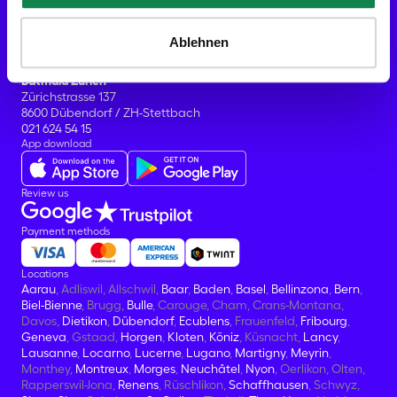
CH-1009 Pully
021 624 54 15
CHE-433.722.651
Ablehnen
Batmaid Zürich
Zürichstrasse 137
8600 Dübendorf / ZH-Stettbach
021 624 54 15
App download
Review us
Payment methods
Locations
Aarau
, Adliswil, Allschwil,
Baar
,
Baden
,
Basel
,
Bellinzona
,
Bern
,
Biel-Bienne
, Brugg,
Bulle
, Carouge, Cham, Crans-Montana,
Davos,
Dietikon
,
Dübendorf
,
Ecublens
, Frauenfeld,
Fribourg
,
Geneva
, Gstaad,
Horgen
,
Kloten
,
Köniz
, Küsnacht,
Lancy
,
Lausanne
,
Locarno
,
Lucerne
,
Lugano
,
Martigny
,
Meyrin
,
Monthey,
Montreux
,
Morges
,
Neuchâtel
,
Nyon
, Oerlikon, Olten,
Rapperswil-Jona,
Renens
, Rüschlikon,
Schaffhausen
, Schwyz,