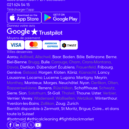
021 624 54 15
Télécharger l'app
Donnez votre avis
Moyens de paiement
Villes desservies
Aarau
, Adliswil, Allschwil,
Baar
,
Baden
,
Bâle
,
Bellinzone
,
Berne
,
Biel-Bienne
, Brugg,
Bulle
, Carouge, Cham, Crans-Montana,
Davos,
Dietikon
,
Dübendorf
,
Écublens
, Frauenfeld,
Fribourg
,
Genève
, Gstaad,
Horgen
,
Kloten
,
Köniz
, Küsnacht,
Lancy
,
Lausanne
,
Locarno
,
Lucerne
,
Lugano
,
Martigny
,
Meyrin
,
Monthey,
Montreux
,
Morges
,
Neuchâtel
,
Nyon
, Oerlikon, Olten,
Rapperswil-Jona,
Renens
, Rüschlikon,
Schaffhouse
, Schwytz,
Sierre
,
Sion
, Solothurn,
St-Gall
, Thalwil,
Thoune
,
Uster
, Verbier,
Vernier
,
Vevey
, Wadenswil, Wallisellen, Wetzikon,
Winterthour
,
Yverdon-les-Bains
, Zollikon,
Zoug
,
Zurich
Bientôt disponible à Zermatt, St Moritz, Brigue, Coire... et dans
toute la Suisse!
#batmaid
#ethicalcleaning
#fightblackmarket