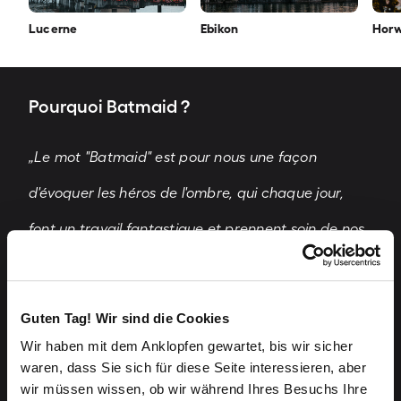
Lucerne
Ebikon
Hor
Pourquoi Batmaid ?
„Le mot "Batmaid" est pour nous une façon
d'évoquer les héros de l'ombre, qui chaque jour,
font un travail fantastique et prennent soin de nos
maisons dans des conditions de travail difficiles.
Leur passion pour leur travail et leur engagement
Guten Tag! Wir sind die Cookies
sont quelque chose que nous souhaitons mettre en
Wir haben mit dem Anklopfen gewartet, bis wir sicher
waren, dass Sie sich für diese Seite interessieren, aber
valeur. En choisissant Batmaid, vous apportez
wir müssen wissen, ob wir während Ihres Besuchs Ihre