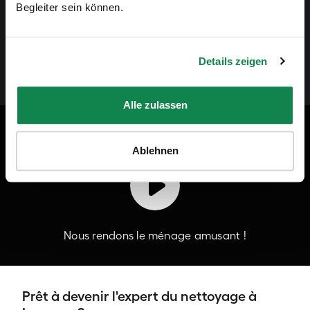
davantage de justice dans le secteur du ménage à
Begleiter sein können.
domicile.”
Details zeigen
Andreas Schollin-Borg, CEO de Batmaid
Alle zulassen
Batmaid en vidéo
Ablehnen
Nous rendons le ménage amusant !
Prêt à devenir l'expert du nettoyage à