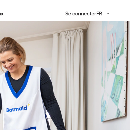
ux
Se connecter
FR
English
EN
Français
FR
Deutsch
DE
Italiano
IT