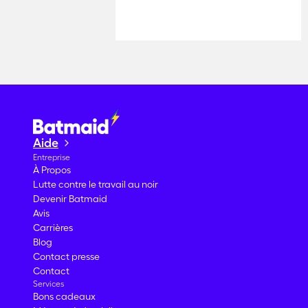
Aide
Entreprise
À Propos
Lutte contre le travail au noir
Devenir Batmaid
Avis
Carrières
Blog
Contact presse
Contact
Services
Bons cadeaux