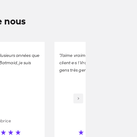
e nous
plusieurs années que
"J'aime vraiment toutes et tous les
 Batmaid, je suis
client·e·s ! Vraiment, ce sont des
gens très gentils."
abrice
Maria