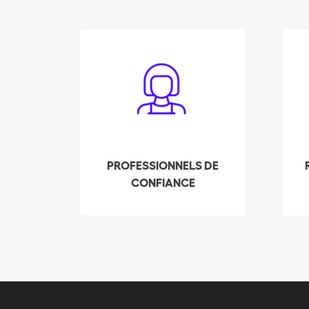
Les Batmaids sont
sélectionnés de façon
de
rigoureuse pour vous
en
assurer un service de
qualité. Leurs
expériences, références
et casier judiciaire sont
PROFESSIONNELS DE
contrôlés afin de
CONFIANCE
répondre à vos attentes
sé
et mériter votre
n
confiance.