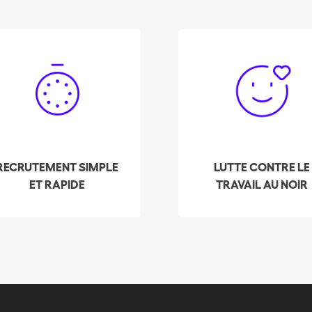
Engagez votre femme
Depuis ses débuts,
 ménage à Dübendorf
Batmaid a permis à plu
 quelques clics ! Notre
de 3'000 femmes de
système vous fait
ménage de quitter le
apparaître les
travail au noir, en leur
disponibilités des
permettant de trouver
professionnels du
des employeurs grâce 
RECRUTEMENT SIMPLE
LUTTE CONTRE LE
ménage pré-
sa plateforme de
ET RAPIDE
TRAVAIL AU NOIR
lectionnés et les mieux
placement privé.
otés de votre quartier,
en temps réel !