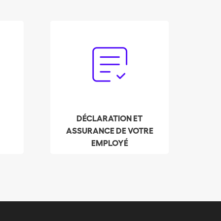
Oubliez la paperasse.
s
Notre service de fiducie
s'occupe en votre nom
de la déclaration et du
paiement des charges
sociales.
à
DÉCLARATION ET
ASSURANCE DE VOTRE
EMPLOYÉ