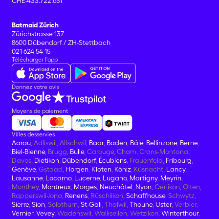
CHE-433.722.651
Batmaid Zürich
Zürichstrasse 137
8600 Dübendorf / ZH-Stettbach
021 624 54 15
Télécharger l'app
Donnez votre avis
Moyens de paiement
Villes desservies
Aarau
, Adliswil, Allschwil,
Baar
,
Baden
,
Bâle
,
Bellinzone
,
Berne
,
Biel-Bienne
, Brugg,
Bulle
, Carouge, Cham, Crans-Montana,
Davos,
Dietikon
,
Dübendorf
,
Écublens
, Frauenfeld,
Fribourg
,
Genève
, Gstaad,
Horgen
,
Kloten
,
Köniz
, Küsnacht,
Lancy
,
Lausanne
,
Locarno
,
Lucerne
,
Lugano
,
Martigny
,
Meyrin
,
Monthey,
Montreux
,
Morges
,
Neuchâtel
,
Nyon
, Oerlikon, Olten,
Rapperswil-Jona,
Renens
, Rüschlikon,
Schaffhouse
, Schwytz,
Sierre
,
Sion
, Solothurn,
St-Gall
, Thalwil,
Thoune
,
Uster
, Verbier,
Vernier
,
Vevey
, Wadenswil, Wallisellen, Wetzikon,
Winterthour
,