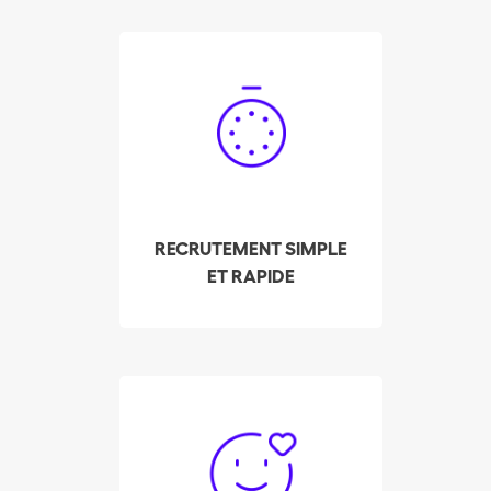
Engagez votre femme
de ménage à Vernier en
quelques clics ! Notre
système vous fait
apparaître les
disponibilités des
professionnels du
RECRUTEMENT SIMPLE
ménage pré-
ET RAPIDE
sélectionnés et les mieux
notés de votre quartier,
en temps réel !
Depuis ses débuts,
Batmaid a permis à plus
de 3'000 femmes de