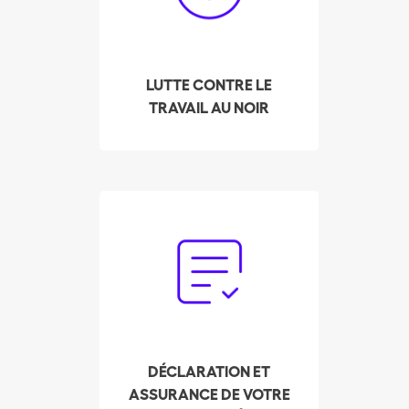
ménage de quitter le
travail au noir, en leur
permettant de trouver
des employeurs grâce à
LUTTE CONTRE LE
sa plateforme de
TRAVAIL AU NOIR
placement privé.
Oubliez la paperasse.
Notre service de fiducie
s'occupe en votre nom
de la déclaration et du
paiement des charges
sociales.
DÉCLARATION ET
ASSURANCE DE VOTRE