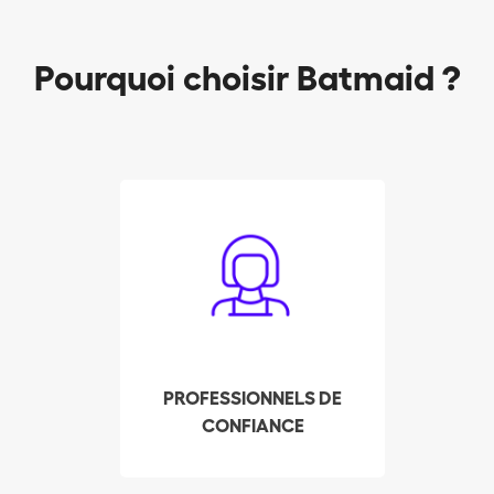
Pourquoi choisir Batmaid ?
Les Batmaids sont
sélectionnés de façon
rigoureuse pour vous
assurer un service de
qualité. Leurs
expériences, références
et casier judiciaire sont
PROFESSIONNELS DE
contrôlés afin de
CONFIANCE
répondre à vos attentes
et mériter votre
confiance.