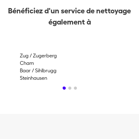
Bénéficiez d'un service de nettoyage
également à
Zug / Zugerberg
Ne
Cham
All
Baar / Sihlbrugg
Hü
Steinhausen
Alo