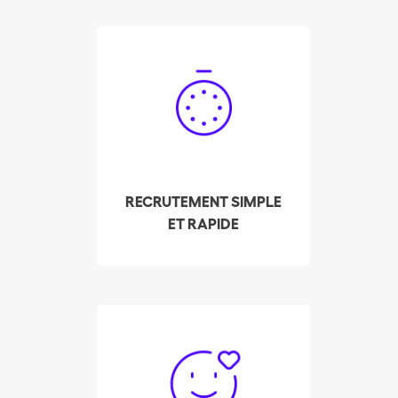
Engagez votre femme
de ménage à Zoug en
quelques clics ! Notre
système vous fait
apparaître les
disponibilités des
professionnels du
RECRUTEMENT SIMPLE
ménage pré-
ET RAPIDE
sélectionnés et les mieux
notés de votre quartier,
en temps réel !
Depuis ses débuts,
Batmaid a permis à plus
de 3'000 femmes de