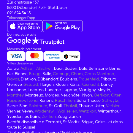
Zürichstrasse 137
8600 Dübendorf / ZH-Stettbach
021 624 54 15
Télécharger l'app
Donnez votre avis
Moyens de paiement
Villes desservies
Aarau
, Adliswil, Allschwil,
Baar
,
Baden
,
Bâle
,
Bellinzone
,
Berne
,
Biel-Bienne
, Brugg,
Bulle
, Carouge, Cham, Crans-Montana,
Davos,
Dietikon
,
Dübendorf
,
Écublens
, Frauenfeld,
Fribourg
,
Genève
, Gstaad,
Horgen
,
Kloten
,
Köniz
, Küsnacht,
Lancy
,
Lausanne
,
Locarno
,
Lucerne
,
Lugano
,
Martigny
,
Meyrin
,
Monthey,
Montreux
,
Morges
,
Neuchâtel
,
Nyon
, Oerlikon, Olten,
Rapperswil-Jona,
Renens
, Rüschlikon,
Schaffhouse
, Schwytz,
Sierre
,
Sion
, Solothurn,
St-Gall
, Thalwil,
Thoune
,
Uster
, Verbier,
Vernier
,
Vevey
, Wadenswil, Wallisellen, Wetzikon,
Winterthour
,
Yverdon-les-Bains
, Zollikon,
Zoug
,
Zurich
Bientôt disponible à Zermatt, St Moritz, Brigue, Coire... et dans
toute la Suisse!
#batmaid
#ethicalcleaning
#fightblackmarket