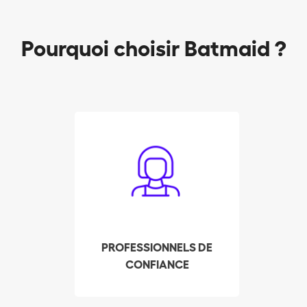
Pourquoi choisir Batmaid ?
Les Batmaids sont
sélectionnés de façon
rigoureuse pour vous
assurer un service de
qualité. Leurs
expériences, références
et casier judiciaire sont
PROFESSIONNELS DE
contrôlés afin de
CONFIANCE
répondre à vos attentes
et mériter votre
confiance.