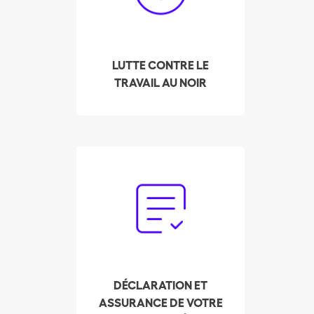
ménage de quitter le
travail au noir, en leur
permettant de trouver
des employeurs grâce à
LUTTE CONTRE LE
sa plateforme de
TRAVAIL AU NOIR
placement privé.
Oubliez la paperasse.
Notre service de fiducie
s'occupe en votre nom
de la déclaration et du
paiement des charges
sociales.
DÉCLARATION ET
ASSURANCE DE VOTRE