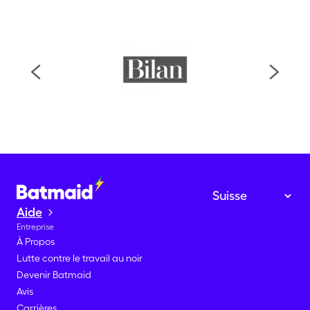
Aide
Entreprise
À Propos
Lutte contre le travail au noir
Devenir Batmaid
Avis
Carrières