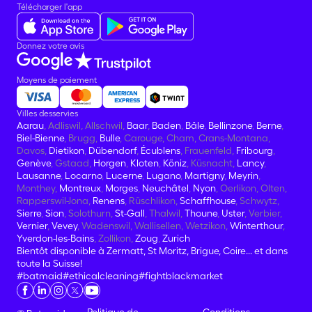
Télécharger l'app
Donnez votre avis
Moyens de paiement
Villes desservies
Aarau
, Adliswil, Allschwil,
Baar
,
Baden
,
Bâle
,
Bellinzone
,
Berne
,
Biel-Bienne
, Brugg,
Bulle
, Carouge, Cham, Crans-Montana,
Davos,
Dietikon
,
Dübendorf
,
Écublens
, Frauenfeld,
Fribourg
,
Genève
, Gstaad,
Horgen
,
Kloten
,
Köniz
, Küsnacht,
Lancy
,
Lausanne
,
Locarno
,
Lucerne
,
Lugano
,
Martigny
,
Meyrin
,
Monthey,
Montreux
,
Morges
,
Neuchâtel
,
Nyon
, Oerlikon, Olten,
Rapperswil-Jona,
Renens
, Rüschlikon,
Schaffhouse
, Schwytz,
Sierre
,
Sion
, Solothurn,
St-Gall
, Thalwil,
Thoune
,
Uster
, Verbier,
Vernier
,
Vevey
, Wadenswil, Wallisellen, Wetzikon,
Winterthour
,
Yverdon-les-Bains
, Zollikon,
Zoug
,
Zurich
Bientôt disponible à Zermatt, St Moritz, Brigue, Coire... et dans
toute la Suisse!
#batmaid
#ethicalcleaning
#fightblackmarket