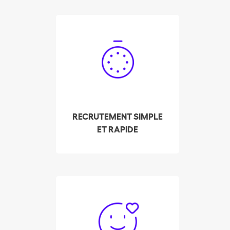
Engagez votre femme
de ménage à Zurich en
quelques clics ! Notre
système vous fait
apparaître les
disponibilités des
professionnels du
RECRUTEMENT SIMPLE
ménage pré-
ET RAPIDE
sélectionnés et les mieux
notés de votre quartier,
en temps réel !
Depuis ses débuts,
Batmaid a permis à plus
de 3'000 femmes de