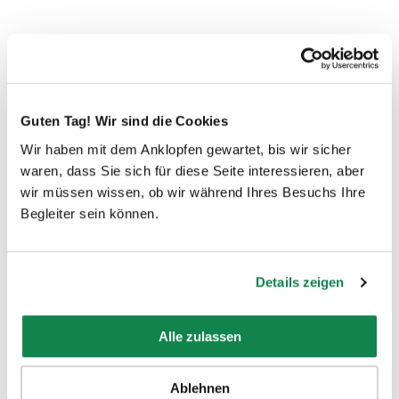
Bénéficiez d'un service de nettoyage
également à
Guten Tag! Wir sind die Cookies
Wir haben mit dem Anklopfen gewartet, bis wir sicher
waren, dass Sie sich für diese Seite interessieren, aber
Zürich
Zol
wir müssen wissen, ob wir während Ihres Besuchs Ihre
Zürich Wipkingen
Kil
Begleiter sein können.
Wollishofen
Urd
Zürich Leimbach
Sch
Zürich Giesshübel
Ger
Details zeigen
Zürich Affoltern
Die
Zürich Albisrieden
Die
Alle zulassen
Altstetten
Dü
Zürich Höngg
Re
Oberengstringen
Däl
Ablehnen