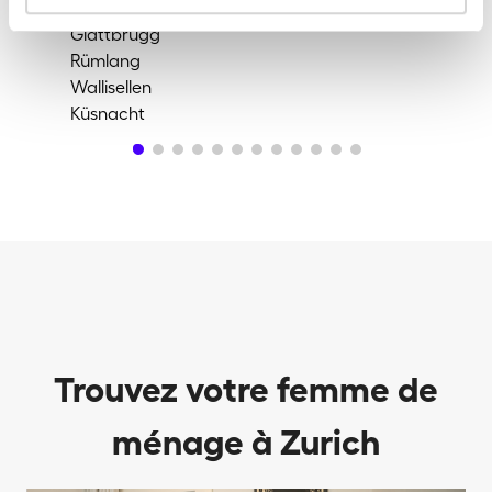
Unterengstringen
Adl
Glattbrugg
Uit
Rümlang
Sta
Wallisellen
Zür
Küsnacht
Zol
Trouvez votre femme de
ménage à Zurich