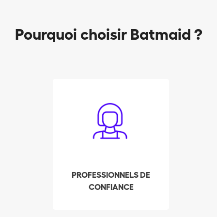
Pourquoi choisir Batmaid ?
Les Batmaids sont
sélectionnés de façon
rigoureuse pour vous
assurer un service de
qualité. Leurs
expériences, références
et casier judiciaire sont
PROFESSIONNELS DE
contrôlés afin de
CONFIANCE
répondre à vos attentes
et mériter votre
confiance.