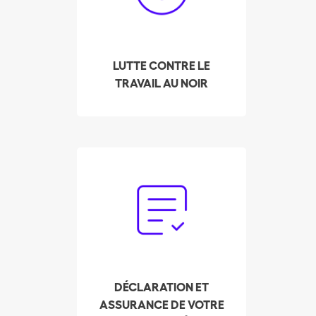
ménage de quitter le
travail au noir, en leur
permettant de trouver
des employeurs grâce à
LUTTE CONTRE LE
sa plateforme de
TRAVAIL AU NOIR
placement privé.
Oubliez la paperasse.
Notre service de fiducie
s'occupe en votre nom
de la déclaration et du
paiement des charges
sociales.
DÉCLARATION ET
ASSURANCE DE VOTRE