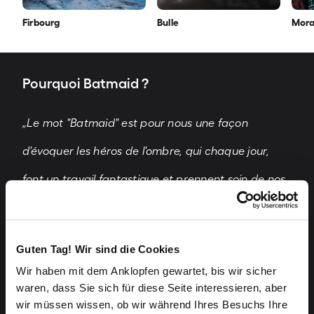
Firbourg
Bulle
Mora
Pourquoi Batmaid ?
„Le mot "Batmaid" est pour nous une façon
d'évoquer les héros de l'ombre, qui chaque jour,
font un travail fantastique et prennent soin de nos
maisons dans des conditions de travail difficiles.
Leur passion pour leur travail et leur engagement
Guten Tag! Wir sind die Cookies
sont quelque chose que nous souhaitons mettre en
Wir haben mit dem Anklopfen gewartet, bis wir sicher
waren, dass Sie sich für diese Seite interessieren, aber
valeur. En choisissant Batmaid, vous apportez
wir müssen wissen, ob wir während Ihres Besuchs Ihre