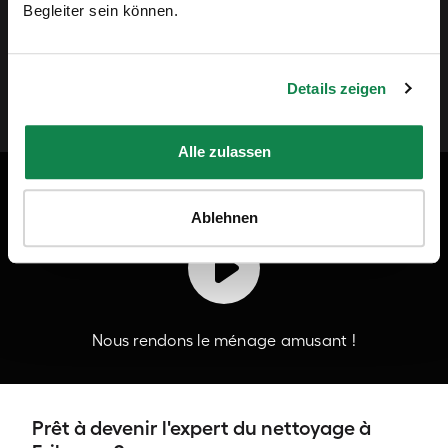
davantage de justice dans le secteur du ménage à
Begleiter sein können.
domicile.”
Details zeigen
Andreas Schollin-Borg, CEO de Batmaid
Alle zulassen
Batmaid en vidéo
Ablehnen
Nous rendons le ménage amusant !
Prêt à devenir l'expert du nettoyage à