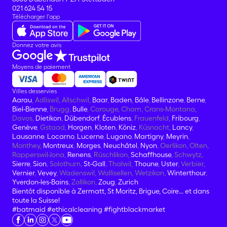
021 624 54 15
Télécharger l'app
Donnez votre avis
Moyens de paiement
Villes desservies
Aarau
, Adliswil, Allschwil,
Baar
,
Baden
,
Bâle
,
Bellinzone
,
Berne
,
Biel-Bienne
, Brugg,
Bulle
, Carouge, Cham, Crans-Montana,
Davos,
Dietikon
,
Dübendorf
,
Écublens
, Frauenfeld,
Fribourg
,
Genève
, Gstaad,
Horgen
,
Kloten
,
Köniz
, Küsnacht,
Lancy
,
Lausanne
,
Locarno
,
Lucerne
,
Lugano
,
Martigny
,
Meyrin
,
Monthey,
Montreux
,
Morges
,
Neuchâtel
,
Nyon
, Oerlikon, Olten,
Rapperswil-Jona,
Renens
, Rüschlikon,
Schaffhouse
, Schwytz,
Sierre
,
Sion
, Solothurn,
St-Gall
, Thalwil,
Thoune
,
Uster
, Verbier,
Vernier
,
Vevey
, Wadenswil, Wallisellen, Wetzikon,
Winterthour
,
Yverdon-les-Bains
, Zollikon,
Zoug
,
Zurich
Bientôt disponible à Zermatt, St Moritz, Brigue, Coire... et dans
toute la Suisse!
#batmaid
#ethicalcleaning
#fightblackmarket