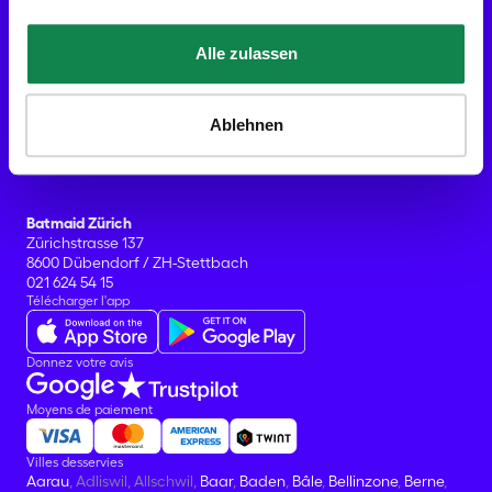
Ménage d'entreprises
Ce qui est inclus dans votre ménage
Aide
Alle zulassen
Nos bureaux
Batmaid Lausanne (HQ)
Avenue de Lavaux 77
Ablehnen
CH-1009 Pully
021 624 54 15
CHE-433.722.651
Batmaid Zürich
Zürichstrasse 137
8600 Dübendorf / ZH-Stettbach
021 624 54 15
Télécharger l'app
Donnez votre avis
Moyens de paiement
Villes desservies
Aarau
, Adliswil, Allschwil,
Baar
,
Baden
,
Bâle
,
Bellinzone
,
Berne
,