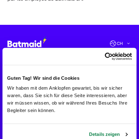
Vérifier les disponibilités
Allons-y !
CH
Aide
Entreprise
À Propos
Lutte contre le travail au noir
Devenir Batmaid
Guten Tag! Wir sind die Cookies
Avis
Wir haben mit dem Anklopfen gewartet, bis wir sicher
Carrières
waren, dass Sie sich für diese Seite interessieren, aber
Blog
Contact presse
wir müssen wissen, ob wir während Ihres Besuchs Ihre
Contact
Begleiter sein können.
Services
Bons cadeaux
Ménage à domicile
Ménage de fin de bail
Details zeigen