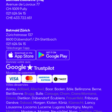
Avenue de Lavaux 77
CH-1009 Pully
021 624 54 15
CHE-433.722.651
Batmaid Zürich
Zürichstrasse 137
8600 Dübendorf / ZH-Stettbach
021 624 54 15
Télécharger l'app
Donnez votre avis
Moyens de paiement
Villes desservies
Aarau
, Adliswil, Allschwil,
Baar
,
Baden
,
Bâle
,
Bellinzone
,
Berne
,
Biel-Bienne
, Brugg,
Bulle
, Carouge, Cham, Crans-Montana,
Davos,
Dietikon
,
Dübendorf
,
Écublens
, Frauenfeld,
Fribourg
,
Genève
, Gstaad,
Horgen
,
Kloten
,
Köniz
, Küsnacht,
Lancy
,
Lausanne
,
Locarno
,
Lucerne
,
Lugano
,
Martigny
,
Meyrin
,
Monthey,
Montreux
,
Morges
,
Neuchâtel
,
Nyon
, Oerlikon, Olten,