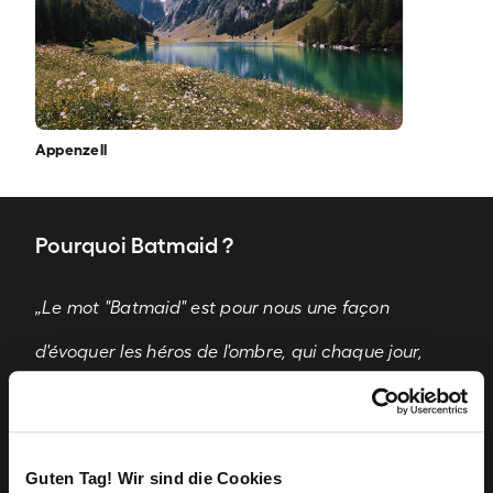
Appenzell
Pourquoi Batmaid ?
„Le mot "Batmaid" est pour nous une façon
d'évoquer les héros de l'ombre, qui chaque jour,
font un travail fantastique et prennent soin de nos
maisons dans des conditions de travail difficiles.
Guten Tag! Wir sind die Cookies
Leur passion pour leur travail et leur engagement