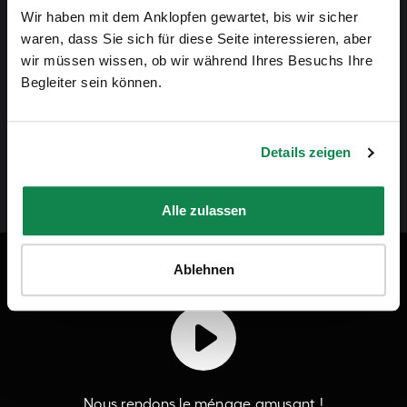
Wir haben mit dem Anklopfen gewartet, bis wir sicher
sont quelque chose que nous souhaitons mettre en
waren, dass Sie sich für diese Seite interessieren, aber
wir müssen wissen, ob wir während Ihres Besuchs Ihre
valeur. En choisissant Batmaid, vous apportez
Begleiter sein können.
davantage de justice dans le secteur du ménage à
domicile.”
Details zeigen
Andreas Schollin-Borg, CEO de Batmaid
Alle zulassen
Ablehnen
Batmaid en vidéo
Nous rendons le ménage amusant !