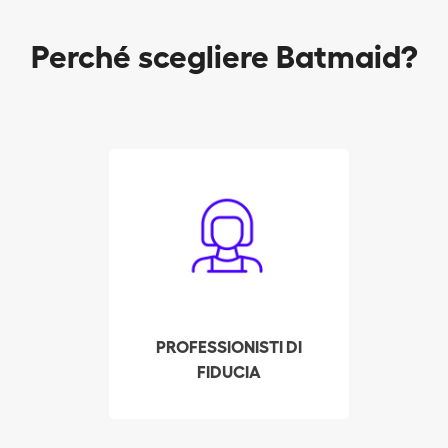
Perché scegliere Batmaid?
Tutti gli addetti alle
pulizie vengono
accuratamente
esaminati, sottoposti a
colloquio e messi alla
prova dalla nostra
azienda. Controlliamo i
PROFESSIONISTI DI
precedenti, le referenze
FIDUCIA
e la fedina penale di
ognuno. Tutto questo
affinché il Suo