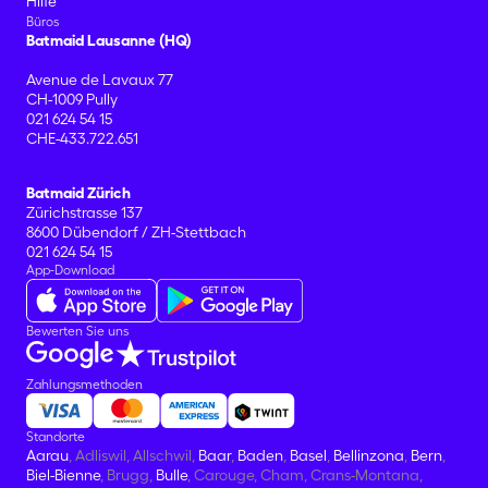
Hilfe
Büros
Batmaid Lausanne (HQ)
Avenue de Lavaux 77
CH-1009 Pully
021 624 54 15
CHE-433.722.651
Batmaid Zürich
Zürichstrasse 137
8600 Dübendorf / ZH-Stettbach
021 624 54 15
App-Download
Bewerten Sie uns
Zahlungsmethoden
Standorte
Aarau
, Adliswil, Allschwil,
Baar
,
Baden
,
Basel
,
Bellinzona
,
Bern
,
Biel-Bienne
, Brugg,
Bulle
, Carouge, Cham, Crans-Montana,