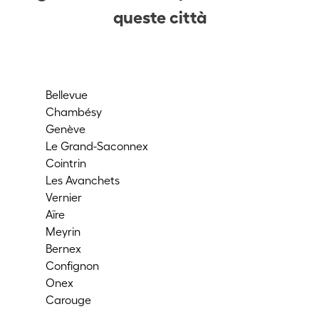
queste città
Bellevue
Gr
Chambésy
Pla
Genève
Per
Le Grand-Saconnex
La 
Cointrin
Tro
Les Avanchets
Ves
Vernier
Vey
Aïre
Co
Meyrin
Th
Bernex
Ch
Confignon
Ch
Onex
Co
Carouge
Va