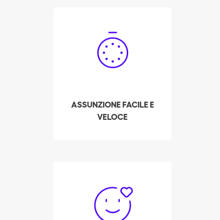
dipendente soddisfi i più
alti standard qualitativi.
Prenoti la Sua donna
delle pulizie
professionista a Meyrin in
pochi click! Il nostro
sistema mostra la
disponibilità in tempo
reale dei nostri addetti
ASSUNZIONE FACILE E
alle pulizie preselezionati
VELOCE
e più votati nella sua
zona.
Finora, Batmaid ha
aiutato oltre 3.000
addetti alle pulizie a
uscire dal mercato nero,