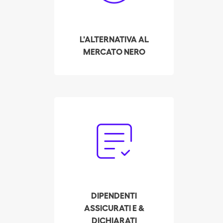
permettendo loro di
stipulare contratti
dichiarati e assicurati
L'ALTERNATIVA AL
con più datori di lavoro.
MERCATO NERO
Dimentichi la burocrazia:
deve solo decidere la
retribuzione e le
assicurazioni per il Suo
dipendente. Batmaid si
occupa della
dichiarazione legale
DIPENDENTI
completa e dei
ASSICURATI E &
contributi di sicurezza
DICHIARATI