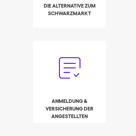
Schwarzarbeit und hin
DIE ALTERNATIVE ZUM
zu neuen Arbeitgebern
SCHWARZMARKT
zu finden.
Vergessen Sie den
Papierkram. Unser
Treuhandservice
kümmert sich in Ihrem
Namen um die
Anmeldung und Zahlung
der Lohnsteuer.
ANMELDUNG &
VERSICHERUNG DER
ANGESTELLTEN