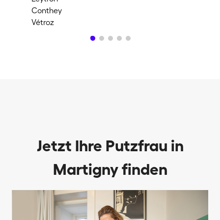
Conthey
Ch
Vétroz
Ay
Jetzt Ihre Putzfrau in
Martigny finden