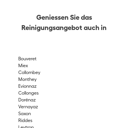
Geniessen Sie das
Reinigungsangebot auch in
Bouveret
Sio
Miex
St-
Collombey
Cor
Monthey
Ful
Evionnaz
Ch
Collonges
Me
Dorénaz
Ma
Vernayaz
Ma
Saxon
Ar
Riddes
Chi
Leytron
Val-