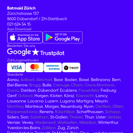
Batmaid Zürich
Zürichstrasse 137
8600 Dübendorf / ZH-Stettbach
021 624 54 15
App-Download
Bewerten Sie uns
Zahlungsmethoden
Standorte
Aarau
, Adliswil, Allschwil,
Baar
,
Baden
,
Basel
,
Bellinzona
,
Bern
,
Biel-Bienne
, Brugg,
Bulle
, Carouge, Cham, Crans-Montana,
Davos,
Dietikon
,
Dübendorf
,
Ecublens
, Frauenfeld,
Freiburg
,
Genf
, Gstaad,
Horgen
,
Kloten
,
Köniz
, Küsnacht,
Lancy
,
Lausanne
,
Locarno
,
Luzern
,
Lugano
,
Martigny
,
Meyrin
,
Monthey,
Montreux
,
Morges
,
Neuenburg
,
Nyon
, Oerlikon, Olten,
Rapperswil-Jona,
Renens
, Rüschlikon,
Schaffhausen
, Schwyz,
Siders
,
Sion
, Solothurn,
St-Gallen
, Thalwil,
Thun
,
Uster
, Verbier,
Vernier
,
Vevey
, Wadenswil, Wallisellen, Wetzikon,
Winterthur
,
Yverdon-les-Bains
, Zollikon,
Zug
,
Zürich