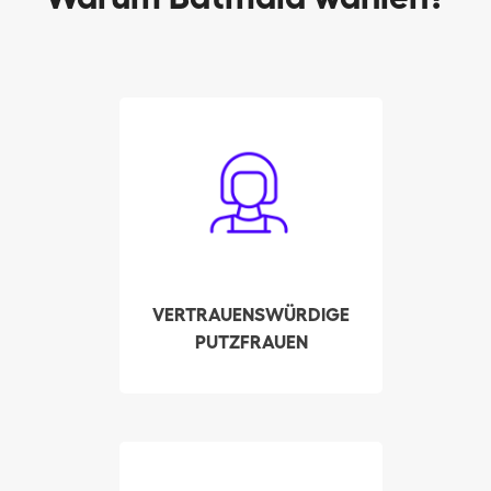
Alle Batmaids wurden
sorgfältig ausgewählt.
Fachkenntnisse,
Referenzen und
Strafregister werden von
uns persönlich
überprüft. All dies, um
VERTRAUENSWÜRDIGE
höchste
PUTZFRAUEN
Qualitätsstandarte
sicherzustellen und Ihr
Vertrauen zu gewinnen.
Stellen Sie in wenigen