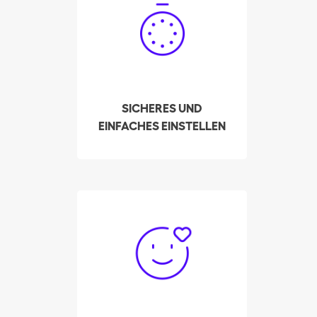
Klicks Ihre qualifizierte
Putzfrau in Martigny ein!
Unser System zeigt
Ihnen die
Verfügbarkeiten der
vorausgewählten und
SICHERES UND
am besten bewerteten
EINFACHES EINSTELLEN
Putzhilfen in Ihrer Region
an.
Bisher hat Batmaid mehr
als 3000 Putzhilfen
geholfen, über die
Platform zur privaten
Stellenvermittlung einen
Weg aus der