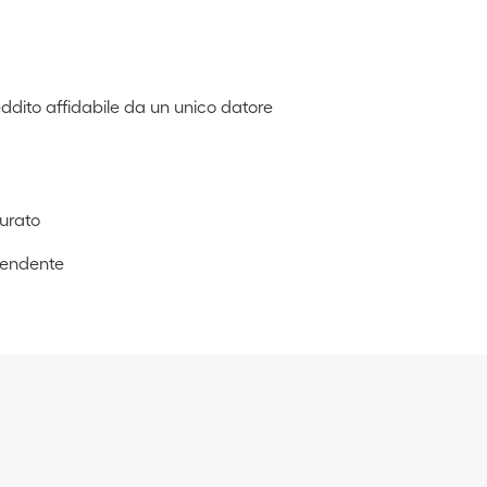
eddito affidabile da un unico datore
curato
pendente