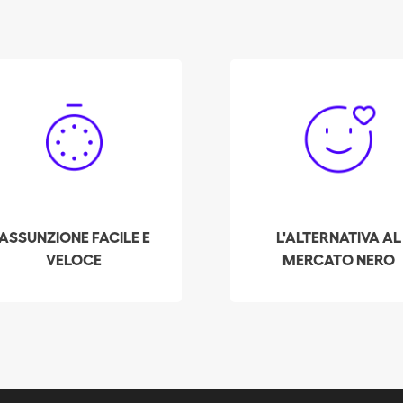
Prenoti la Sua donna
Finora, Batmaid ha
delle pulizie
aiutato oltre 3.000
professionista a
addetti alle pulizie a
llinzona in pochi click!
uscire dal mercato nero
l nostro sistema mostra
permettendo loro di
a disponibilità in tempo
stipulare contratti
eale dei nostri addetti
dichiarati e assicurati
ASSUNZIONE FACILE E
L'ALTERNATIVA AL
le pulizie preselezionati
con più datori di lavoro
VELOCE
MERCATO NERO
e più votati nella sua
zona.