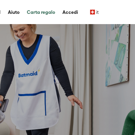
d
Aiuto
Carta regalo
Accedi
it