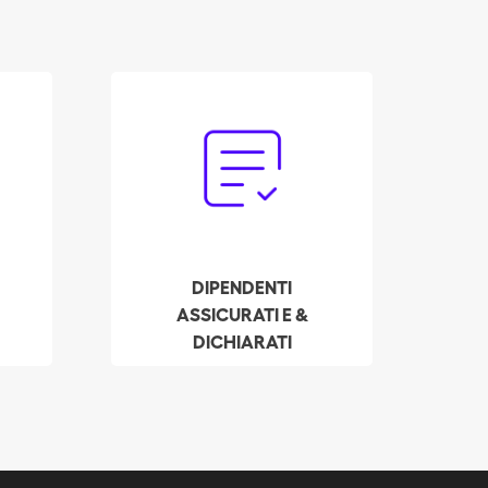
Dimentichi la burocrazia:
deve solo decidere la
retribuzione e le
,
assicurazioni per il Suo
dipendente. Batmaid si
occupa della
dichiarazione legale
DIPENDENTI
.
completa e dei
ASSICURATI E &
contributi di sicurezza
DICHIARATI
sociale a Suo nome.