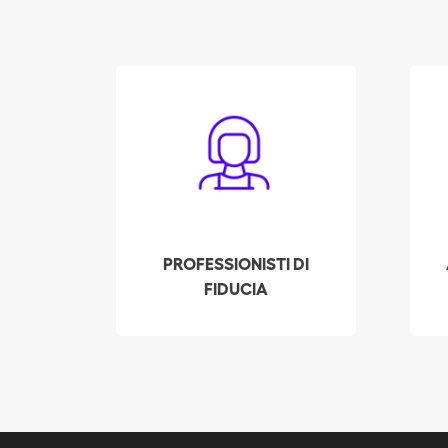
Tutti gli addetti alle
pulizie vengono
accuratamente
esaminati, sottoposti a
Be
colloquio e messi alla
I
prova dalla nostra
l
azienda. Controlliamo i
r
PROFESSIONISTI DI
precedenti, le referenze
al
FIDUCIA
e la fedina penale di
ognuno. Tutto questo
affinché il Suo
dipendente soddisfi i più
alti standard qualitativi.