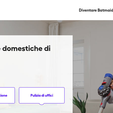
Diventare Batmai
ie domestiche di
zione
Pulizia di uffici