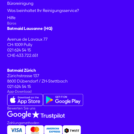
Büroreinigung
Was beinhaltet Ihr Reinigungsservice?
Hilfe
Büros
Batmaid Lausanne (HQ)
Avenue de Lavaux 77
CH-1009 Pully
021 624 54 15
CHE-433.722.651
Batmaid Zürich
Zürichstrasse 137
8600 Dübendorf / ZH-Stettbach
021 624 54 15
App-Download
Bewerten Sie uns
Zahlungsmethoden