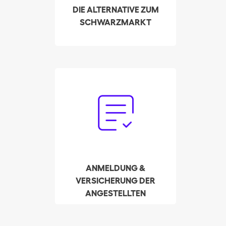
Schwarzarbeit und hin
DIE ALTERNATIVE ZUM
zu neuen Arbeitgebern
SCHWARZMARKT
zu finden.
Vergessen Sie den
Papierkram. Unser
Treuhandservice
kümmert sich in Ihrem
Namen um die
Anmeldung und Zahlung
der Lohnsteuer.
ANMELDUNG &
VERSICHERUNG DER
ANGESTELLTEN