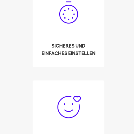
Klicks Ihre qualifizierte
Putzfrau in Luzern ein!
Unser System zeigt
Ihnen die
Verfügbarkeiten der
vorausgewählten und
SICHERES UND
am besten bewerteten
EINFACHES EINSTELLEN
Putzhilfen in Ihrer Region
an.
Bisher hat Batmaid mehr
als 3000 Putzhilfen
geholfen, über die
Platform zur privaten
Stellenvermittlung einen
Weg aus der