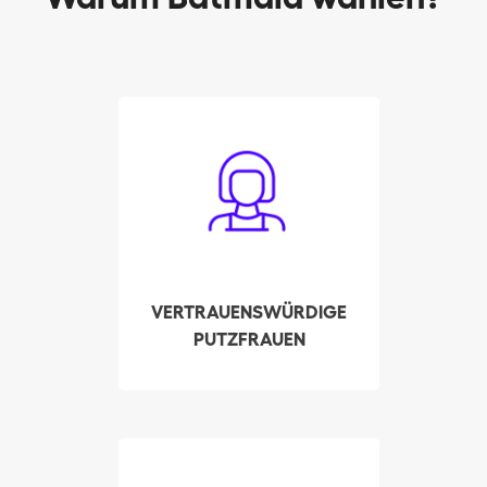
Alle Batmaids wurden
sorgfältig ausgewählt.
Fachkenntnisse,
Referenzen und
Strafregister werden von
uns persönlich
überprüft. All dies, um
VERTRAUENSWÜRDIGE
höchste
PUTZFRAUEN
Qualitätsstandarte
sicherzustellen und Ihr
Vertrauen zu gewinnen.
Stellen Sie in wenigen