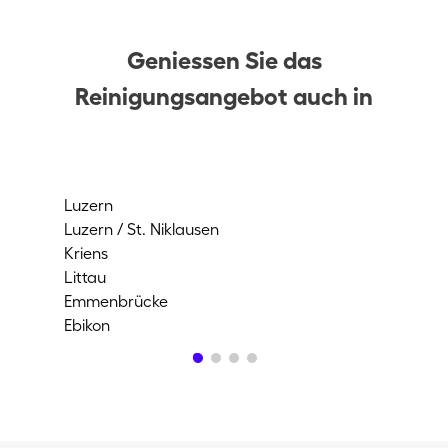
Geniessen Sie das
Reinigungsangebot auch in
Luzern
Adl
Luzern / St. Niklausen
Em
Kriens
Me
Littau
Ho
Emmenbrücke
Obe
Ebikon
Buc