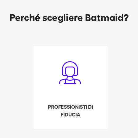
Perché scegliere Batmaid?
Tutti gli addetti alle
pulizie vengono
accuratamente
esaminati, sottoposti a
colloquio e messi alla
prova dalla nostra
azienda. Controlliamo i
PROFESSIONISTI DI
precedenti, le referenze
FIDUCIA
e la fedina penale di
ognuno. Tutto questo
affinché il Suo