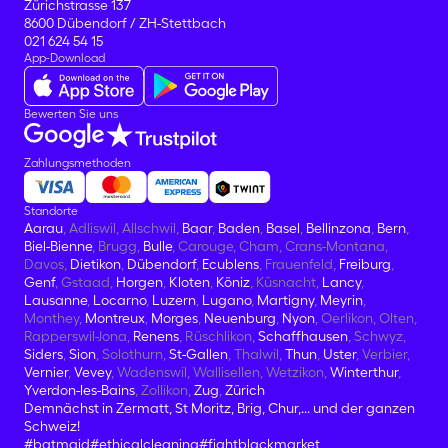
Zürichstrasse 137
8600 Dübendorf / ZH-Stettbach
021 624 54 15
App-Download
Bewerten Sie uns
Zahlungsmethoden
Standorte
Aarau
, Adliswil, Allschwil,
Baar
,
Baden
,
Basel
,
Bellinzona
,
Bern
,
Biel-Bienne
, Brugg,
Bulle
, Carouge, Cham, Crans-Montana,
Davos,
Dietikon
,
Dübendorf
,
Ecublens
, Frauenfeld,
Freiburg
,
Genf
, Gstaad,
Horgen
,
Kloten
,
Köniz
, Küsnacht,
Lancy
,
Lausanne
,
Locarno
,
Luzern
,
Lugano
,
Martigny
,
Meyrin
,
Monthey,
Montreux
,
Morges
,
Neuenburg
,
Nyon
, Oerlikon, Olten,
Rapperswil-Jona,
Renens
, Rüschlikon,
Schaffhausen
, Schwyz,
Siders
,
Sion
, Solothurn,
St-Gallen
, Thalwil,
Thun
,
Uster
, Verbier,
Vernier
,
Vevey
, Wadenswil, Wallisellen, Wetzikon,
Winterthur
,
Yverdon-les-Bains
, Zollikon,
Zug
,
Zürich
Demnächst in Zermatt, St Moritz, Brig, Chur,... und der ganzen
Schweiz!
#batmaid
#ethicalcleaning
#fightblackmarket