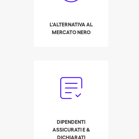
permettendo loro di
stipulare contratti
dichiarati e assicurati
L'ALTERNATIVA AL
con più datori di lavoro.
MERCATO NERO
Dimentichi la burocrazia:
deve solo decidere la
retribuzione e le
assicurazioni per il Suo
dipendente. Batmaid si
occupa della
dichiarazione legale
DIPENDENTI
completa e dei
ASSICURATI E &
contributi di sicurezza
DICHIARATI