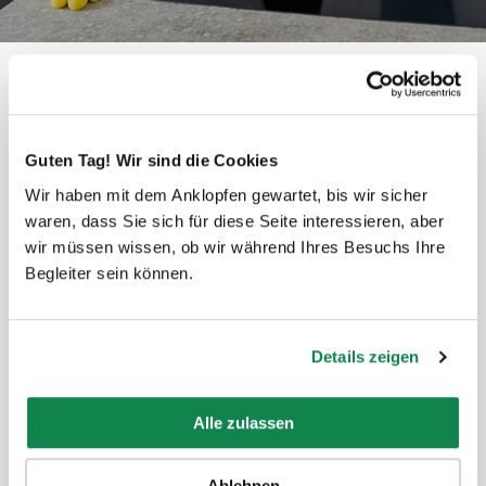
Cosa pensano gli abitanti di Thun?
Guten Tag! Wir sind die Cookies
Wir haben mit dem Anklopfen gewartet, bis wir sicher
waren, dass Sie sich für diese Seite interessieren, aber
wir müssen wissen, ob wir während Ihres Besuchs Ihre
Begleiter sein können.
Grazie mille! Avete fatto ritornare il mio chalet
Details zeigen
caotico una casa pulita e accogliente!
Alle zulassen
Ablehnen