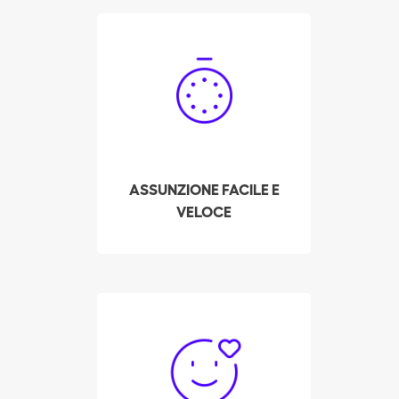
dipendente soddisfi i più
alti standard qualitativi.
Prenoti la Sua donna
delle pulizie
professionista a Thun in
pochi click! Il nostro
sistema mostra la
disponibilità in tempo
reale dei nostri addetti
ASSUNZIONE FACILE E
alle pulizie preselezionati
VELOCE
e più votati nella sua
zona.
Finora, Batmaid ha
aiutato oltre 3.000
addetti alle pulizie a
uscire dal mercato nero,