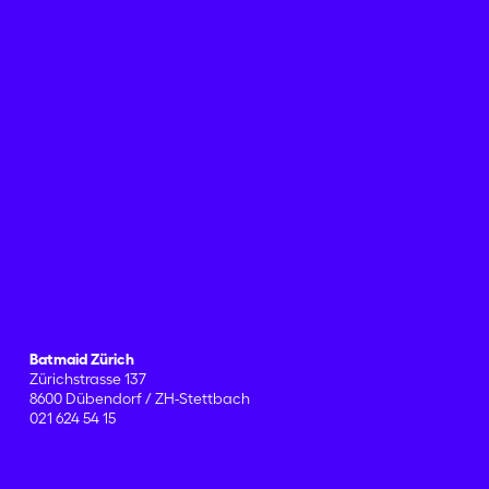
Batmaid Zürich
Zürichstrasse 137
8600 Dübendorf / ZH-Stettbach
021 624 54 15