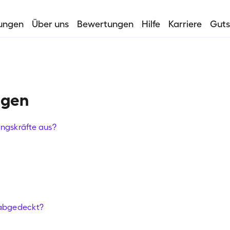
tungen
Über uns
Bewertungen
Hilfe
Karriere
Guts
ngen
ungskräfte aus?
 abgedeckt?