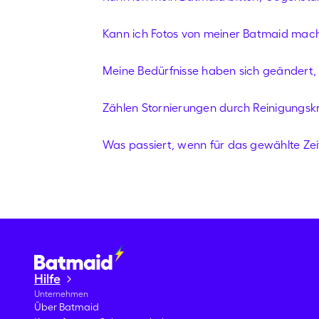
Kann ich Fotos von meiner Batmaid mac
Meine Bedürfnisse haben sich geändert, u
Zählen Stornierungen durch Reinigungskrä
Was passiert, wenn für das gewählte Zeit
Hilfe
Unternehmen
Über Batmaid