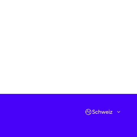
Verfügbarkeiten prüfen
Los geht's!
Schweiz