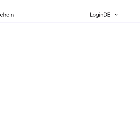
chein
Login
DE
English
EN
Français
FR
Deutsch
DE
Italiano
IT