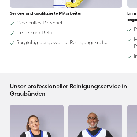
Seriöse und qualifizierte Mitarbeiter
Ein 
ange
Geschultes Personal
P
Liebe zum Detail
M
Sorgfältig ausgewählte Reinigungskräfte
P
I
Unser professioneller Reinigungsservice in
Graubünden