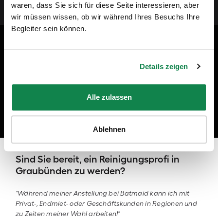
Andreas Schollin-Borg, CEO von Batmaid
waren, dass Sie sich für diese Seite interessieren, aber
wir müssen wissen, ob wir während Ihres Besuchs Ihre
Begleiter sein können.
Batmaid-video
Details zeigen
Alle zulassen
Mit uns macht Reinigen Spass!
Ablehnen
Sind Sie bereit, ein Reinigungsprofi in
Graubünden zu werden?
"Während meiner Anstellung bei Batmaid kann ich mit
Privat-, Endmiet- oder Geschäftskunden in Regionen und
zu Zeiten meiner Wahl arbeiten!"