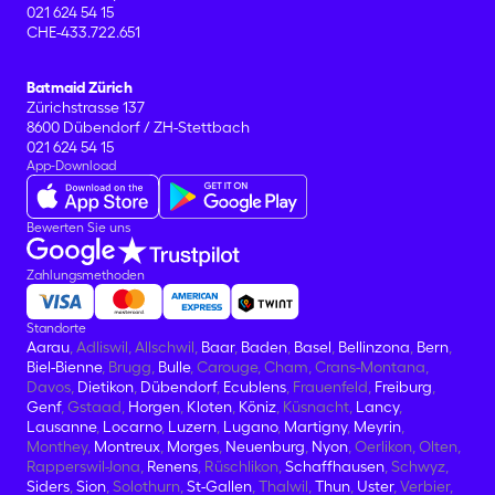
021 624 54 15
CHE-433.722.651
Batmaid Zürich
Zürichstrasse 137
8600 Dübendorf / ZH-Stettbach
021 624 54 15
App-Download
Bewerten Sie uns
Zahlungsmethoden
Standorte
Aarau
, Adliswil, Allschwil,
Baar
,
Baden
,
Basel
,
Bellinzona
,
Bern
,
Biel-Bienne
, Brugg,
Bulle
, Carouge, Cham, Crans-Montana,
Davos,
Dietikon
,
Dübendorf
,
Ecublens
, Frauenfeld,
Freiburg
,
Genf
, Gstaad,
Horgen
,
Kloten
,
Köniz
, Küsnacht,
Lancy
,
Lausanne
,
Locarno
,
Luzern
,
Lugano
,
Martigny
,
Meyrin
,
Monthey,
Montreux
,
Morges
,
Neuenburg
,
Nyon
, Oerlikon, Olten,
Rapperswil-Jona,
Renens
, Rüschlikon,
Schaffhausen
, Schwyz,
Siders
,
Sion
, Solothurn,
St-Gallen
, Thalwil,
Thun
,
Uster
, Verbier,