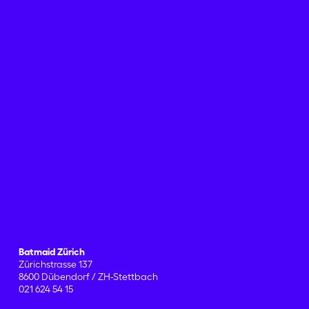
Batmaid Zürich
Zürichstrasse 137
8600 Dübendorf / ZH-Stettbach
021 624 54 15