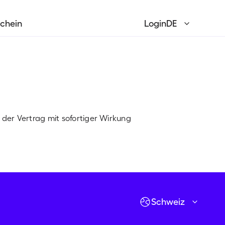
chein
Login
DE
English
EN
Français
FR
 der Vertrag mit sofortiger Wirkung
Deutsch
DE
Italiano
IT
Verfügbarkeiten prüfen
Los geht's!
Schweiz