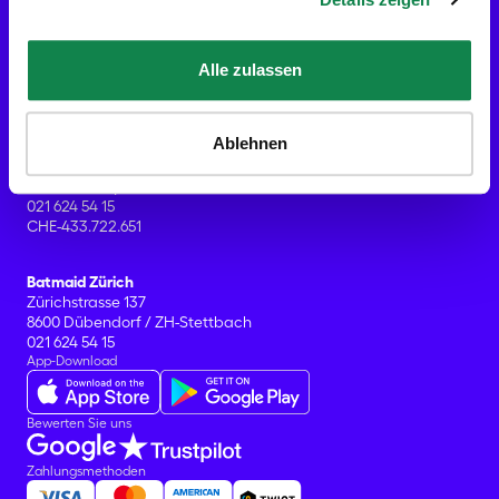
Umzugsreinigung
Büroreinigung
Was beinhaltet Ihr Reinigungsservice?
Alle zulassen
Hilfe
Büros
Batmaid Lausanne (HQ)
Ablehnen
Avenue de Lavaux 77
CH-1009 Pully
021 624 54 15
CHE-433.722.651
Batmaid Zürich
Zürichstrasse 137
8600 Dübendorf / ZH-Stettbach
021 624 54 15
App-Download
Bewerten Sie uns
Zahlungsmethoden