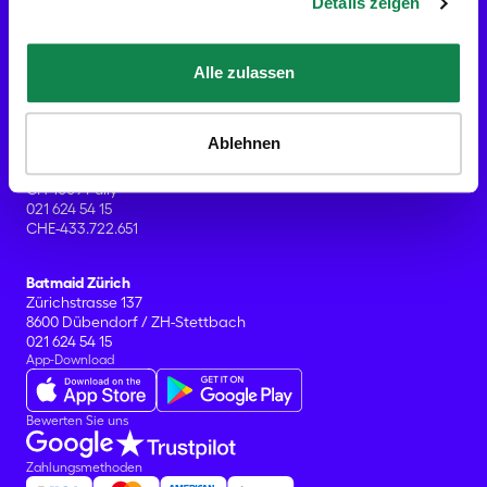
Hausreinigung
Details zeigen
Umzugsreinigung
Büroreinigung
Was beinhaltet Ihr Reinigungsservice?
Alle zulassen
Hilfe
Büros
Batmaid Lausanne (HQ)
Ablehnen
Avenue de Lavaux 77
CH-1009 Pully
021 624 54 15
CHE-433.722.651
Batmaid Zürich
Zürichstrasse 137
8600 Dübendorf / ZH-Stettbach
021 624 54 15
App-Download
Bewerten Sie uns
Zahlungsmethoden