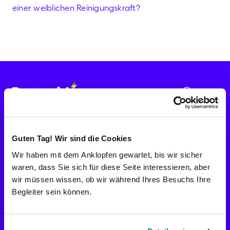
einer weiblichen Reinigungskraft?
Verfügbarkeiten prüfen
Los geht's!
CH
Hilfe
Unternehmen
Über Batmaid
Kampf gegen Schwarzarbeit
Guten Tag! Wir sind die Cookies
Batmaid werden
Wir haben mit dem Anklopfen gewartet, bis wir sicher
Bewertungen
waren, dass Sie sich für diese Seite interessieren, aber
Karrieren
Blog
wir müssen wissen, ob wir während Ihres Besuchs Ihre
Pressekontakt
Begleiter sein können.
Kontakt
Dienstleistungen
Gutschein