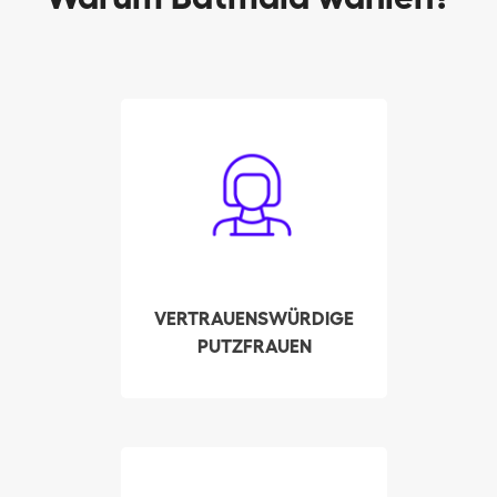
Alle Batmaids wurden
sorgfältig ausgewählt.
Fachkenntnisse,
Referenzen und
Strafregister werden von
uns persönlich
überprüft. All dies, um
VERTRAUENSWÜRDIGE
höchste
PUTZFRAUEN
Qualitätsstandarte
sicherzustellen und Ihr
Vertrauen zu gewinnen.
Stellen Sie in wenigen