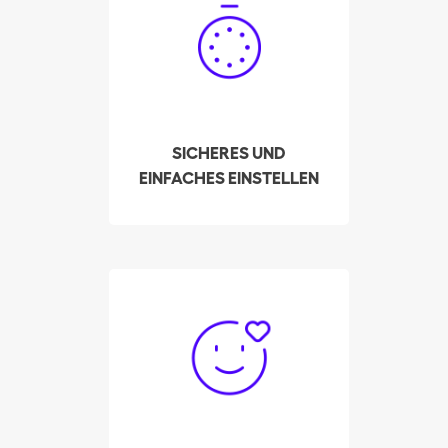
Klicks Ihre qualifizierte
Putzfrau in Thun ein!
Unser System zeigt
Ihnen die
Verfügbarkeiten der
vorausgewählten und
SICHERES UND
am besten bewerteten
EINFACHES EINSTELLEN
Putzhilfen in Ihrer Region
an.
Bisher hat Batmaid mehr
als 3000 Putzhilfen
geholfen, über die
Platform zur privaten
Stellenvermittlung einen
Weg aus der