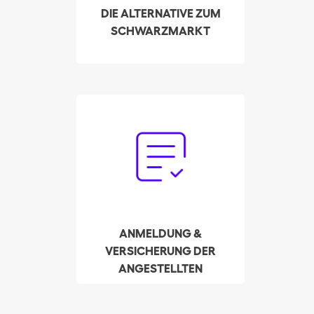
Schwarzarbeit und hin
DIE ALTERNATIVE ZUM
zu neuen Arbeitgebern
SCHWARZMARKT
zu finden.
Vergessen Sie den
Papierkram. Unser
Treuhandservice
kümmert sich in Ihrem
Namen um die
Anmeldung und Zahlung
der Lohnsteuer.
ANMELDUNG &
VERSICHERUNG DER
ANGESTELLTEN