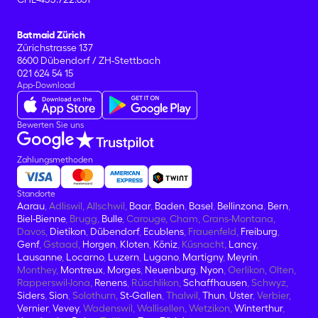
Batmaid Zürich
Zürichstrasse 137
8600 Dübendorf / ZH-Stettbach
021 624 54 15
App-Download
Bewerten Sie uns
Zahlungsmethoden
Standorte
Aarau
, Adliswil, Allschwil,
Baar
,
Baden
,
Basel
,
Bellinzona
,
Bern
,
Biel-Bienne
, Brugg,
Bulle
, Carouge, Cham, Crans-Montana,
Davos,
Dietikon
,
Dübendorf
,
Ecublens
, Frauenfeld,
Freiburg
,
Genf
, Gstaad,
Horgen
,
Kloten
,
Köniz
, Küsnacht,
Lancy
,
Lausanne
,
Locarno
,
Luzern
,
Lugano
,
Martigny
,
Meyrin
,
Monthey,
Montreux
,
Morges
,
Neuenburg
,
Nyon
, Oerlikon, Olten,
Rapperswil-Jona,
Renens
, Rüschlikon,
Schaffhausen
, Schwyz,
Siders
,
Sion
, Solothurn,
St-Gallen
, Thalwil,
Thun
,
Uster
, Verbier,
Vernier
,
Vevey
, Wadenswil, Wallisellen, Wetzikon,
Winterthur
,