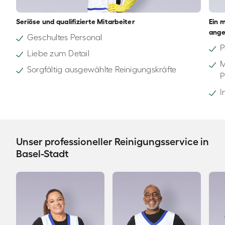
Seriöse und qualifizierte Mitarbeiter
Ein 
ange
Geschultes Personal
P
Liebe zum Detail
M
Sorgfältig ausgewählte Reinigungskräfte
P
I
Unser professioneller Reinigungsservice in
Basel-Stadt