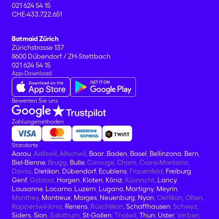
021 624 54 15
CHE-433.722.651
Batmaid Zürich
Zürichstrasse 137
8600 Dübendorf / ZH-Stettbach
021 624 54 15
App-Download
Bewerten Sie uns
Zahlungsmethoden
Standorte
Aarau
, Adliswil, Allschwil,
Baar
,
Baden
,
Basel
,
Bellinzona
,
Bern
,
Biel-Bienne
, Brugg,
Bulle
, Carouge, Cham, Crans-Montana,
Davos,
Dietikon
,
Dübendorf
,
Ecublens
, Frauenfeld,
Freiburg
,
Genf
, Gstaad,
Horgen
,
Kloten
,
Köniz
, Küsnacht,
Lancy
,
Lausanne
,
Locarno
,
Luzern
,
Lugano
,
Martigny
,
Meyrin
,
Monthey,
Montreux
,
Morges
,
Neuenburg
,
Nyon
, Oerlikon, Olten,
Rapperswil-Jona,
Renens
, Rüschlikon,
Schaffhausen
, Schwyz,
Siders
,
Sion
, Solothurn,
St-Gallen
, Thalwil,
Thun
,
Uster
, Verbier,