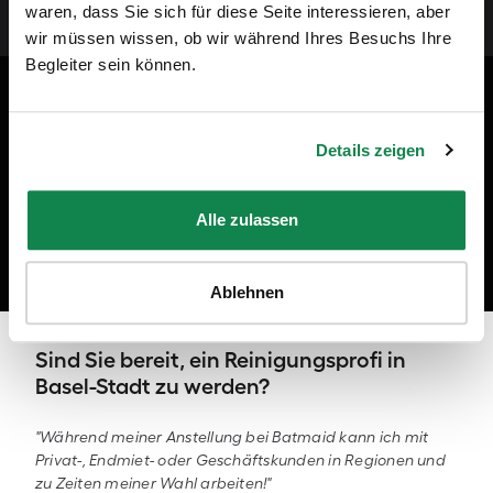
Andreas Schollin-Borg, CEO von Batmaid
waren, dass Sie sich für diese Seite interessieren, aber
wir müssen wissen, ob wir während Ihres Besuchs Ihre
Begleiter sein können.
Batmaid-video
Details zeigen
Alle zulassen
Mit uns macht Reinigen Spass!
Ablehnen
Sind Sie bereit, ein Reinigungsprofi in
Basel-Stadt zu werden?
"Während meiner Anstellung bei Batmaid kann ich mit
Privat-, Endmiet- oder Geschäftskunden in Regionen und
zu Zeiten meiner Wahl arbeiten!"